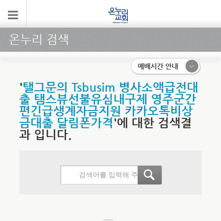
온누리 검색
예배시간 안내
'
탤그문의 Tsbusim 병사소액급전대
출 탬스뷰선불유심내구제 영주군간
편긴급생계자금지원 카카오톡비상
금대출 달림폰가격
'에 대한 검색결
과 입니다.