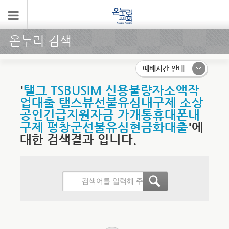
온누리 검색
예배시간 안내
'
탤그 TSBUSIM 신용불량자소액작
업대출 탬스뷰선불유심내구제 소상
공인긴급지원자금 가개통휴대폰내
구제 평창군선불유심현금화대출
'에
대한 검색결과 입니다.