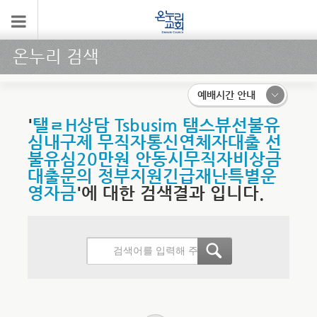
온누리 검색
예배시간 안내
'
탤ㄹH상담 Tsbusim 탬스뷰선불유
심내구제 무직자통신연체자대출 선
불유심20만원 안동시무직자비상금
대출문의 정부지원긴급재난특별운
영자금
'에 대한 검색결과 입니다.