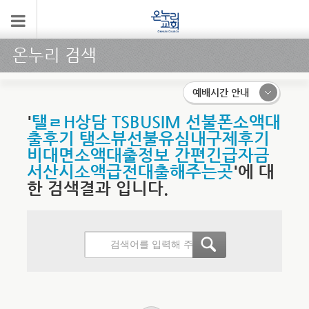
온누리 검색
예배시간 안내
'
탤ㄹH상담 TSBUSIM 선불폰소액대
출후기 탬스뷰선불유심내구제후기
비대면소액대출정보 간편긴급자금
서산시소액급전대출해주는곳
'에 대
한 검색결과 입니다.