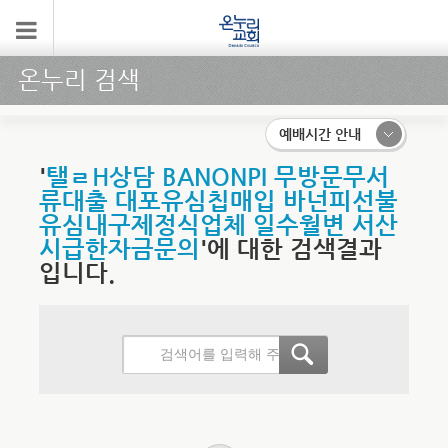
온누리 검색
예배시간 안내
'
탤ㄹH상담 BANONPI 무방문무서
류대출 대포유심칩매입 바넌피선불
유심내구제정식업체 일수월변 서산
시급한자금문의
'에 대한 검색결과
입니다.