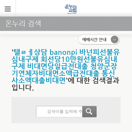
온누리 검색
예배시간 안내
'
탤ㄹㅔ상담 banonpi 바넌피선불유
심내구제 회선당10만원선불유심내
구제 비대면당일급전대출 청양군장
기연체자비대면소액급전대출 통신
사소액대출비대면
'에 대한 검색결과
입니다.