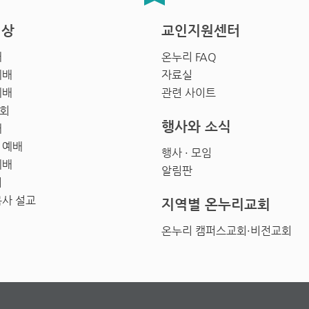
영상
교인지원센터
배
온누리 FAQ
예배
자료실
예배
관련 사이트
회
행사와 소식
배
 예배
행사 · 모임
예배
알림판
회
목사 설교
지역별 온누리교회
온누리 캠퍼스교회·비전교회