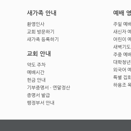
새가족 안내
예배 
환영인사
주일 예
교회 방문하기
새신자 
새가족 등록하기
어린이 
새벽기도
교회 안내
주중 예
대학청년
약도 주차
외국어 
예배시간
특별 집
헌금 안내
하용조 
기부증명서 · 연말정산
증명서 발급
행정부서 안내