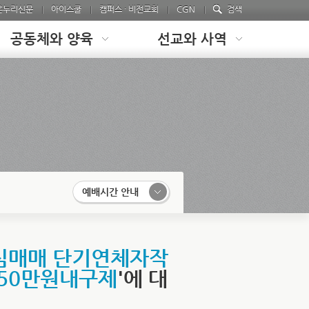
온누리신문
아이스쿨
캠퍼스 · 비전교회
CGN
검색
공동체와 양육
선교와 사역
예배시간 안내
유심매매 단기연체자작
50만원내구제
'에 대