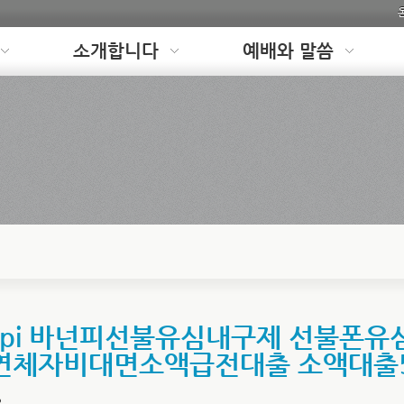
소개합니다
예배와 말씀
onpi 바넌피선불유심내구제 선불폰
연체자비대면소액급전대출 소액대출
.