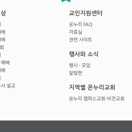
영상
교인지원센터
배
온누리 FAQ
예배
자료실
예배
관련 사이트
회
행사와 소식
배
 예배
행사 · 모임
예배
알림판
회
목사 설교
지역별 온누리교회
온누리 캠퍼스교회·비전교회