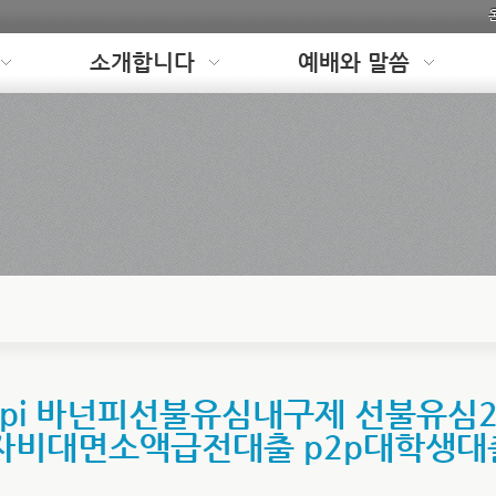
소개합니다
예배와 말씀
npi 바넌피선불유심내구제 선불유심
자비대면소액급전대출 p2p대학생대