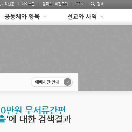
온누리신문
아이스쿨
캠퍼스 · 비전교회
CGN
검색
공동체와 양육
선교와 사역
예배시간 안내
20만원 무서류간편
출
'에 대한 검색결과