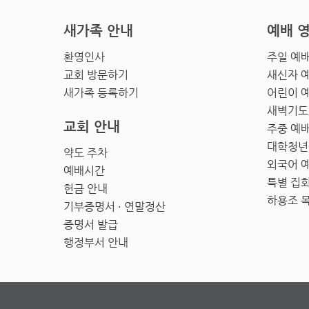
새가족 안내
예배 
환영인사
주일 예
교회 방문하기
새신자 
새가족 등록하기
어린이 
새벽기도
교회 안내
주중 예
대학청년
약도 주차
외국어 
예배시간
특별 집
헌금 안내
하용조 
기부증명서 · 연말정산
증명서 발급
행정부서 안내