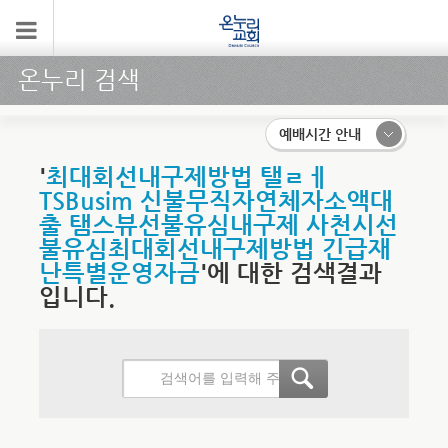
온누리 검색
예배시간 안내
'
최대회선내구제방법 탤ㄹㅔ
TSBusim 신불무직자연체자소액대
출 탬스뷰선불유심내구제 사천시선
불유심최대회선내구제방법 긴급재
난특별운영자금
'에 대한 검색결과
입니다.