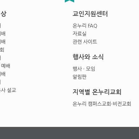
영상
교인지원센터
배
온누리 FAQ
예배
자료실
예배
관련 사이트
회
행사와 소식
배
 예배
행사 · 모임
예배
알림판
회
목사 설교
지역별 온누리교회
온누리 캠퍼스교회·비전교회