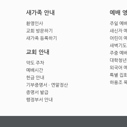
새가족 안내
예배 
환영인사
주일 예
교회 방문하기
새신자 
새가족 등록하기
어린이 
새벽기도
교회 안내
주중 예
대학청년
약도 주차
외국어 
예배시간
특별 집
헌금 안내
하용조 
기부증명서 · 연말정산
증명서 발급
행정부서 안내