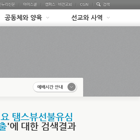
온누리신문
아이스쿨
캠퍼스 · 비전교회
CGN
검색
공동체와 양육
선교와 사역
예배시간 안내
려요 탬스뷰선불유심
출
'에 대한 검색결과