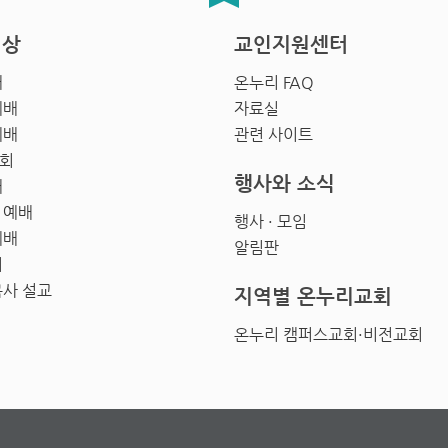
영상
교인지원센터
배
온누리 FAQ
예배
자료실
예배
관련 사이트
회
행사와 소식
배
 예배
행사 · 모임
예배
알림판
회
목사 설교
지역별 온누리교회
온누리 캠퍼스교회·비전교회