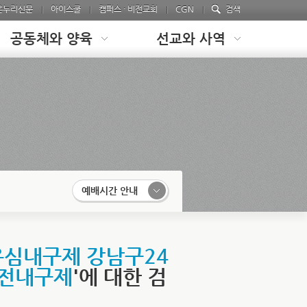
온누리신문
아이스쿨
캠퍼스 · 비전교회
CGN
검색
공동체와 양육
선교와 사역
예배시간 안내
유심내구제 강남구24
전내구제
'에 대한 검