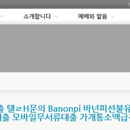
소개합니다
예배와 말씀
탤ㄹH문의 Banonpi 바넌피선불
출 모바일무서류대출 가개통소액급