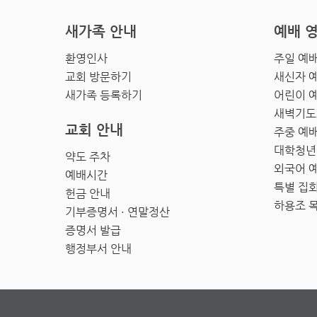
새가족 안내
예배 
환영인사
주일 예
교회 방문하기
새신자 
새가족 등록하기
어린이 
새벽기도
교회 안내
주중 예
대학청년
약도 주차
외국어 
예배시간
특별 집
헌금 안내
하용조 
기부증명서 · 연말정산
증명서 발급
행정부서 안내