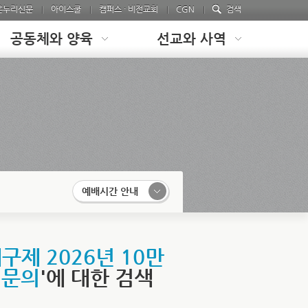
온누리신문
아이스쿨
캠퍼스 · 비전교회
CGN
검색
공동체와 양육
선교와 사역
예배시간 안내
제 2026년 10만
입문의
'에 대한 검색