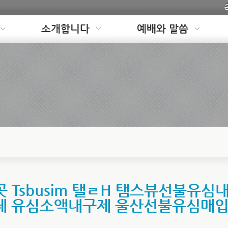
소개합니다
예배와 말씀
Tsbusim 탤ㄹH 탬스뷰선불유심내구
체 유심소액내구제 울산선불유심매