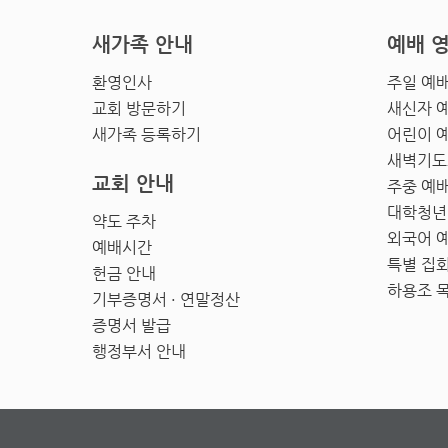
새가족 안내
예배 
환영인사
주일 예
교회 방문하기
새신자 
새가족 등록하기
어린이 
새벽기도
교회 안내
주중 예
대학청년
약도 주차
외국어 
예배시간
특별 집
헌금 안내
하용조 
기부증명서 · 연말정산
증명서 발급
행정부서 안내