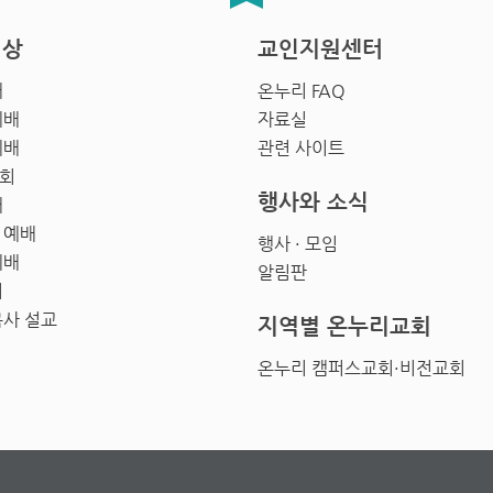
영상
교인지원센터
배
온누리 FAQ
예배
자료실
예배
관련 사이트
회
행사와 소식
배
 예배
행사 · 모임
예배
알림판
회
목사 설교
지역별 온누리교회
온누리 캠퍼스교회·비전교회