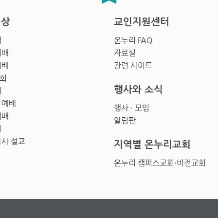
영상
교인지원센터
배
온누리 FAQ
예배
자료실
예배
관련 사이트
회
행사와 소식
배
 예배
행사 · 모임
예배
알림판
회
목사 설교
지역별 온누리교회
온누리 캠퍼스교회·비전교회