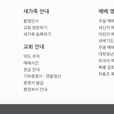
새가족 안내
예배 
환영인사
주일 예
교회 방문하기
새신자 
새가족 등록하기
어린이 
새벽기도
교회 안내
주중 예
대학청년
약도 주차
외국어 
예배시간
특별 집
헌금 안내
하용조 
기부증명서 · 연말정산
증명서 발급
행정부서 안내