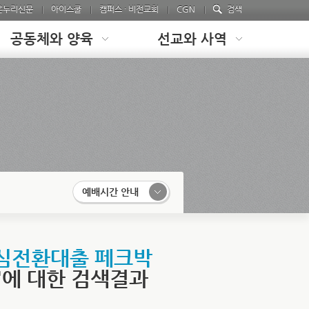
온누리신문
아이스쿨
캠퍼스 · 비전교회
CGN
검색
공동체와 양육
선교와 사역
예배시간 안내
안심전환대출 페크박
'에 대한 검색결과