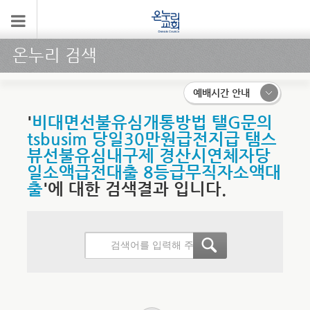
온누리 검색
예배시간 안내
'
비대면선불유심개통방법 탤G문의
tsbusim 당일30만원급전지급 탬스
뷰선불유심내구제 경산시연체자당
일소액급전대출 8등급무직자소액대
출
'에 대한 검색결과 입니다.