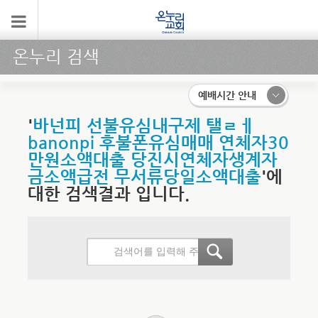
온누리 검색
예배시간 안내
'
바넌피 선불유심내구제 탤ㄹㅔ
banonpi 후불폰유심매매 연체자30
만원소액대출 당진시연체자생계자
금소액급전 무서류당일소액대출
'에
대한 검색결과 입니다.