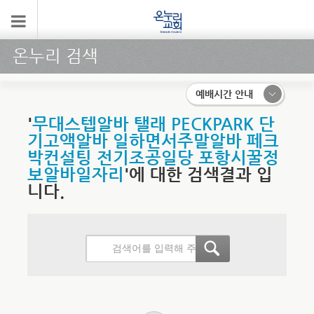
온누리 검색
예배시간 안내
'
무대스텝알바 탤래 PECKPARK 단
기고액알바 일하면서주말알바 페크
박컨설팅 전기조공일당 포항시꿀정
보알바일자리
'에 대한 검색결과 입
니다.