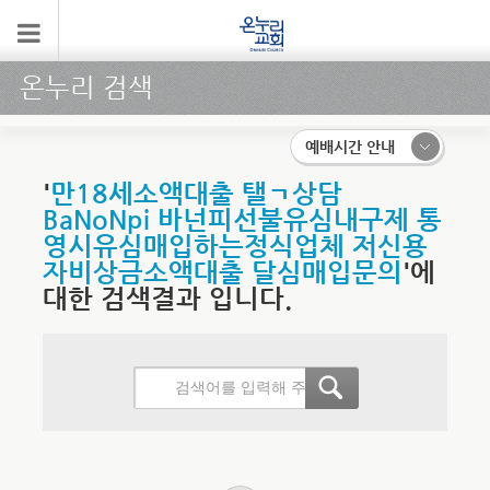
온누리 검색
예배시간 안내
'
만18세소액대출 탤ㄱ상담
BaNoNpi 바넌피선불유심내구제 통
영시유심매입하는정식업체 저신용
자비상금소액대출 달심매입문의
'에
대한 검색결과 입니다.