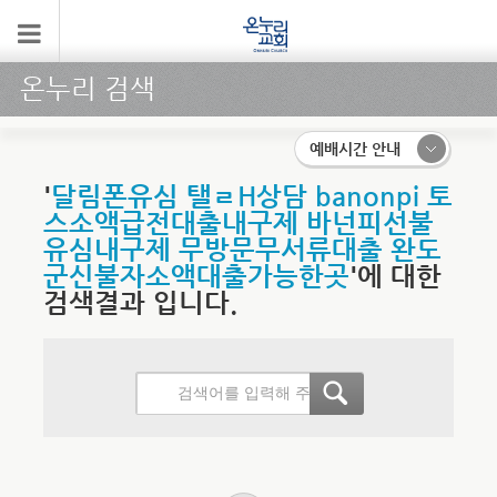
온누리 검색
예배시간 안내
'
달림폰유심 탤ㄹH상담 banonpi 토
스소액급전대출내구제 바넌피선불
유심내구제 무방문무서류대출 완도
군신불자소액대출가능한곳
'에 대한
검색결과 입니다.