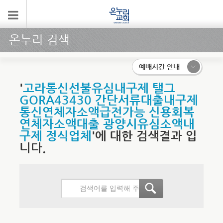
온누리 검색
예배시간 안내
'
고라통신선불유심내구제 탤그
GORA43430 간단서류대출내구제
통신연체자소액급전가능 신용회복
연체자소액대출 광양시유심소액내
구제 정식업체
'에 대한 검색결과 입
니다.