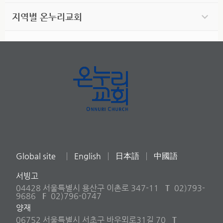
지역별 온누리교회
Global site
English
日本語
中國語
서빙고
04428 서울특별시 용산구 이촌로 347-11
T
02)793-
9686
F
02)796-0747
양재
06752 서울특별시 서초구 바우뫼로31길 70
T