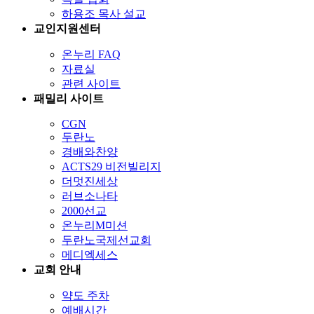
하용조 목사 설교
교인지원센터
온누리 FAQ
자료실
관련 사이트
패밀리 사이트
CGN
두란노
경배와찬양
ACTS29 비전빌리지
더멋진세상
러브소나타
2000선교
온누리M미션
두란노국제선교회
메디엑세스
교회 안내
약도 주차
예배시간