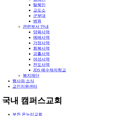
탈북민
교도소
군부대
병원
관련부서 안내
양육사역
예배사역
가정사역
회복사역
긍휼사역
여성사역
전도사역
JDS 예수제자학교
복지재단
행사와 소식
교인지원센터
국내 캠퍼스교회
부천 온누리교회