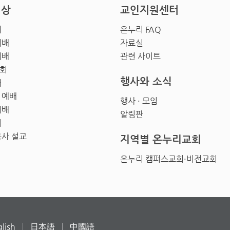
영상
교인지원센터
배
온누리 FAQ
예배
자료실
예배
관련 사이트
회
행사와 소식
배
 예배
행사 · 모임
예배
알림판
회
목사 설교
지역별 온누리교회
온누리 캠퍼스교회·비전교회
lish
日本語
中國語