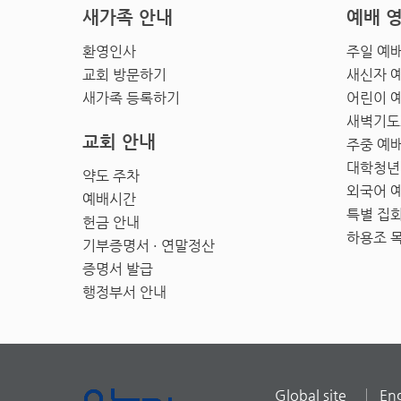
새가족 안내
예배 
환영인사
주일 예
교회 방문하기
새신자 
새가족 등록하기
어린이 
새벽기도
교회 안내
주중 예
대학청년
약도 주차
외국어 
예배시간
특별 집
헌금 안내
하용조 
기부증명서 · 연말정산
증명서 발급
행정부서 안내
Global site
Eng