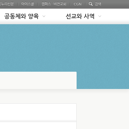
온누리신문
아이스쿨
캠퍼스 · 비전교회
CGN
검색
공동체와 양육
선교와 사역