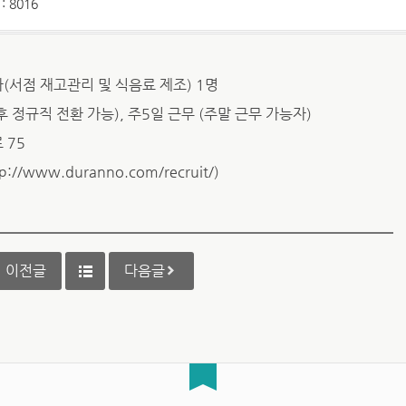
: 8016
서점 재고관리 및 식음료 제조) 1명
후 정규직 전환 가능), 주5일 근무 (주말 근무 가능자)
 75
/www.duranno.com/recruit/)
이전글
다음글