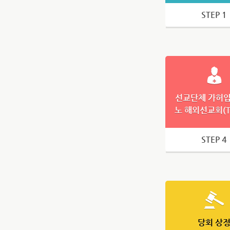
STEP 1
선교단체 가허입 
노 해외선교회(T
STEP 4
당회 상