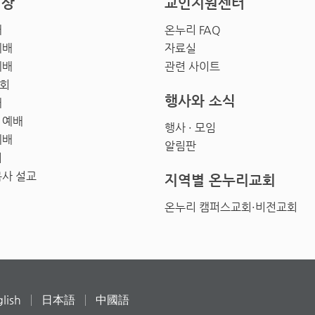
영상
교인지원센터
배
온누리 FAQ
예배
자료실
예배
관련 사이트
회
행사와 소식
배
 예배
행사 · 모임
예배
알림판
회
목사 설교
지역별 온누리교회
온누리 캠퍼스교회·비전교회
lish
日本語
中國語