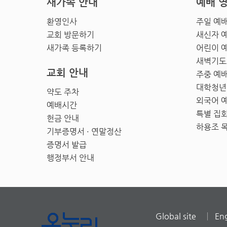
새가족 안내
예배 
환영인사
주일 예
교회 방문하기
새신자 
새가족 등록하기
어린이 
새벽기도
교회 안내
주중 예
대학청년
약도 주차
외국어 
예배시간
특별 집
헌금 안내
하용조 
기부증명서 · 연말정산
증명서 발급
행정부서 안내
Global site
Eng