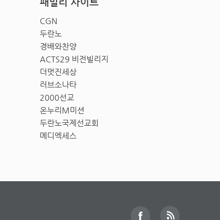
패밀리 사이트
CGN
두란노
경배와찬양
ACTS29 비전빌리지
더멋진세상
러브소나타
2000선교
온누리M미션
두란노국제선교회
메디엑세스