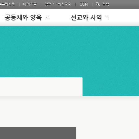
온누리신문
아이스쿨
캠퍼스 · 비전교회
CGN
검색
공동체와 양육
선교와 사역