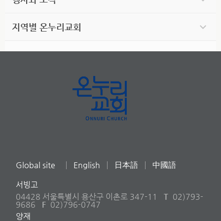
지역별 온누리교회
Global site
English
日本語
中國語
서빙고
04428 서울특별시 용산구 이촌로 347-11
T
02)793-
9686
F
02)796-0747
양재