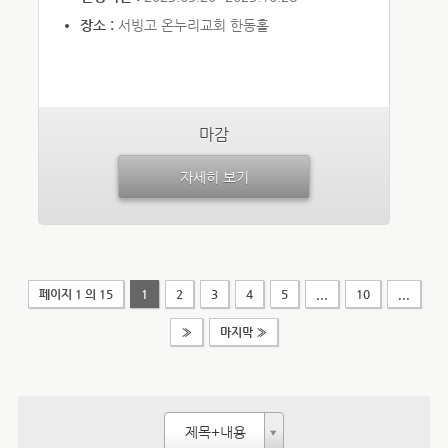
장소 :
서빙고 온누리교회 한동홀
마감
자세히 보기
페이지 1 의 15
1
2
3
4
5
...
10
...
»
마지막 »
제목+내용