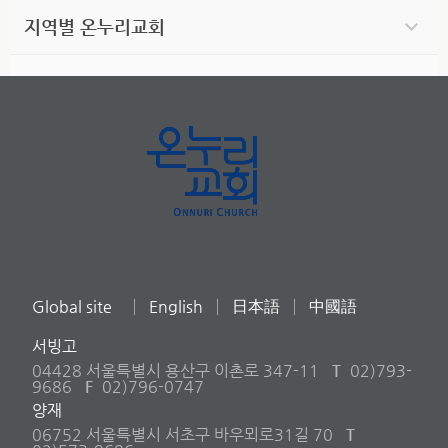
지역별 온누리교회
Global site
English
日本語
中國語
서빙고
04428 서울특별시 용산구 이촌로 347-11
T
02)793-
9686
F
02)796-0747
양재
06752 서울특별시 서초구 바우뫼로31길 70
T