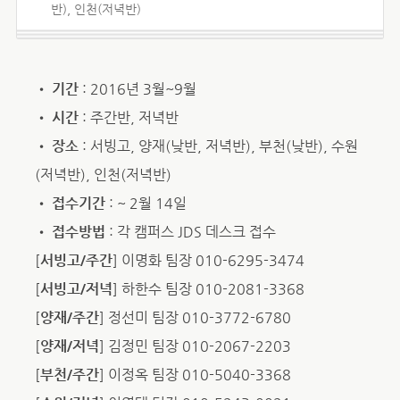
반), 인천(저녁반)
•
기간
: 2016년 3월~9월
•
시간
: 주간반, 저녁반
•
장소
: 서빙고, 양재(낮반, 저녁반), 부천(낮반), 수원
(저녁반), 인천(저녁반)
•
접수기간
: ~ 2월 14일
•
접수방법
: 각 캠퍼스 JDS 데스크 접수
[
서빙고/주간
] 이명화 팀장 010-6295-3474
[
서빙고/저녁
] 하한수 팀장 010-2081-3368
[
양재/주간
] 정선미 팀장 010-3772-6780
[
양재/저녁
] 김정민 팀장 010-2067-2203
[
부천/주간
] 이정옥 팀장 010-5040-3368