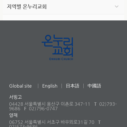
지역별 온누리교회
Global site
English
日本語
中國語
서빙고
04428 서울특별시 용산구 이촌로 347-11
T
02)793-
9686
F
02)796-0747
양재
06752 서울특별시 서초구 바우뫼로31길 70
T
02)573-9686