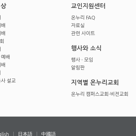
영상
교인지원센터
배
온누리 FAQ
예배
자료실
예배
관련 사이트
회
행사와 소식
배
 예배
행사 · 모임
예배
알림판
회
목사 설교
지역별 온누리교회
온누리 캠퍼스교회·비전교회
lish
日本語
中國語