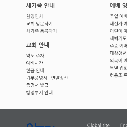
새가족 안내
예배 
환영인사
주일 예
교회 방문하기
새신자 
새가족 등록하기
어린이 
새벽기도
교회 안내
주중 예
대학청년
약도 주차
외국어 
예배시간
특별 집
헌금 안내
하용조 
기부증명서 · 연말정산
증명서 발급
행정부서 안내
Global site
Eng