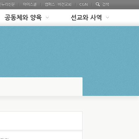
온누리신문
아이스쿨
캠퍼스 · 비전교회
CGN
검색
공동체와 양육
선교와 사역