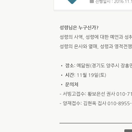
진행일시 : 2016.11.1
성령님은 누구신가?
성령의 사역, 성령에 대한 예언과 성취
성령의 은사와 열매, 성령과 영적전쟁
•
장소
: 예닮원(경기도 양주시 장흥면 일
•
시간
: 11월 19일(토)
•
문의처
– 서빙고접수: 황보은선 권사 010-71
– 양재접수: 김현옥 집사 010-8955-