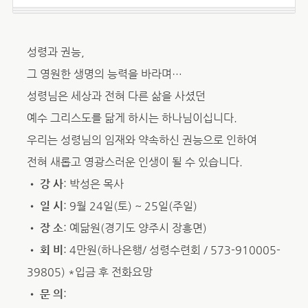
성령과 권능,
그 영원한 생명의 능력을 바라며…
성령님은 세상과 전혀 다른 삶을 사셨던
예수 그리스도를 닮게 하시는 하나님이십니다.
우리는 성령님의 임재와 약속하신 권능으로 인하여
전혀 새롭고 영광스러운 인생이 될 수 있습니다.
•
강 사
: 박성은 목사
•
일 시
: 9월 24일(토) ~ 25일(주일)
•
장 소
: 예닮원(경기도 양주시 장흥면)
•
회 비
: 4만원(하나은행/ 성령수련회 / 573-910005-
39805) *입금 후 전화요망
•
문 의
: