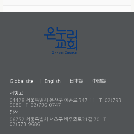
Global site
English
日本語
中國語
서빙고
04428 서울특별시 용산구 이촌로 347-11
T
02)793-
9686
F
02)796-0747
양재
06752 서울특별시 서초구 바우뫼로31길 70
T
02)573-9686