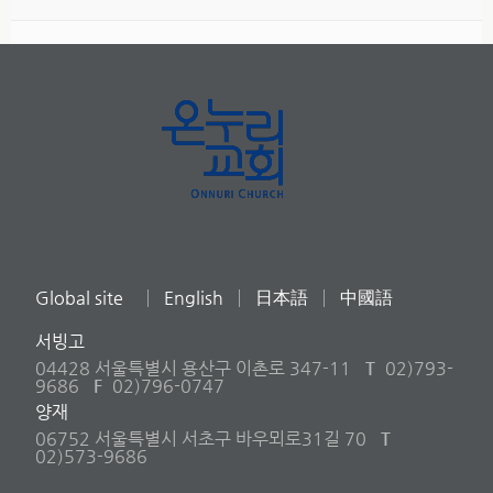
Global site
English
日本語
中國語
서빙고
04428 서울특별시 용산구 이촌로 347-11
T
02)793-
9686
F
02)796-0747
양재
06752 서울특별시 서초구 바우뫼로31길 70
T
02)573-9686