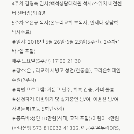
4주차 김형숙 권사(백석상담대학원 석사/스위치 비전센
터 센터장)외 8명
5주차 오은규 목사(온누리교회 부목사, 연세대 상담학
박사수료)
◈일시: 2018년 5월 26일-6월 23일(5주간), 2주차(1
박2일 포함)
매주 토요일(5주간) 17:00-21:30
◈장소:온누리교회 서빙고 성전(한동홀), 크라운해태연
수원(2주차)
◈특별 프로그램: 거문고 연주, 회복 간증, 자녀 돌봄
◈신청자격:이혼위기 및 별거중인 남/여, 이혼한 남/여
자녀돌봄(초등 5학년까지)
◈등록비;성인 10만원(식대, 교재 포함)/어린이 3만원
(하나은행:573-810032-41305, 예금주:온누리DRS,