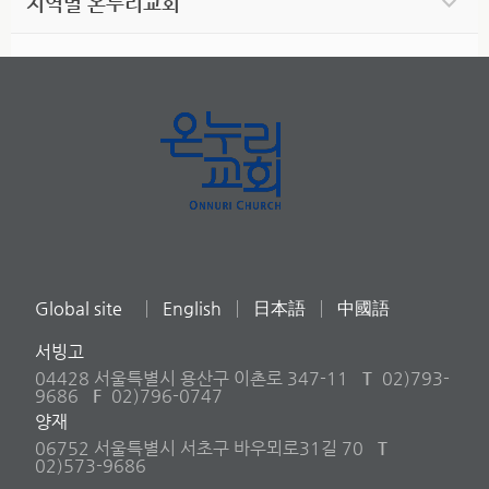
지역별 온누리교회
Global site
English
日本語
中國語
서빙고
04428 서울특별시 용산구 이촌로 347-11
T
02)793-
9686
F
02)796-0747
양재
06752 서울특별시 서초구 바우뫼로31길 70
T
02)573-9686