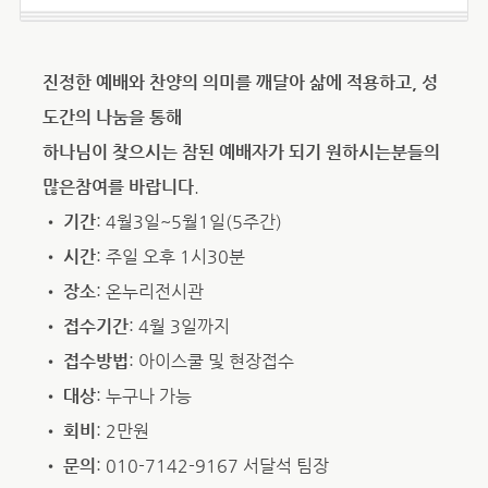
진정한 예배와 찬양의 의미를 깨달아 삶에 적용하고, 성
도간의 나눔을 통해
하나님이 찾으시는 참된 예배자가 되기 원하시는분들의
많은참여를 바랍니다
.
•
기간
: 4월3일~5월1일(5주간)
•
시간
: 주일 오후 1시30분
•
장소
: 온누리전시관
•
접수기간
: 4월 3일까지
•
접수방법
: 아이스쿨 및 현장접수
•
대상
: 누구나 가능
•
회비
: 2만원
•
문의
: 010-7142-9167 서달석 팀장