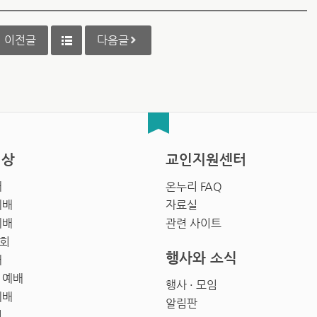
이전글
다음글
영상
교인지원센터
배
온누리 FAQ
예배
자료실
예배
관련 사이트
회
행사와 소식
배
 예배
행사 · 모임
예배
알림판
회