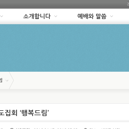
소개합니다
예배와 말씀
임
도집회 ‘행복드림’