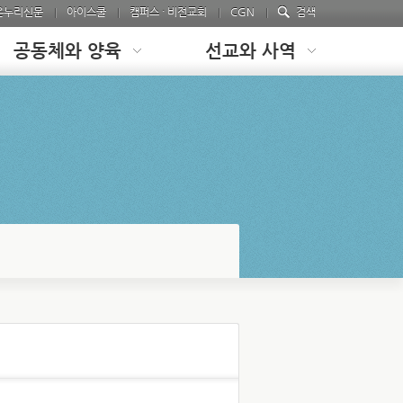
온누리신문
아이스쿨
캠퍼스 · 비전교회
CGN
검색
공동체와 양육
선교와 사역