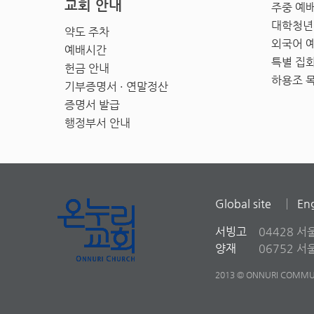
교회 안내
주중 예
대학청년
약도 주차
외국어 
예배시간
특별 집
헌금 안내
하용조 
기부증명서 · 연말정산
증명서 발급
행정부서 안내
Global site
Eng
서빙고
04428 서
양재
06752 
2013 © ONNURI COMMUN