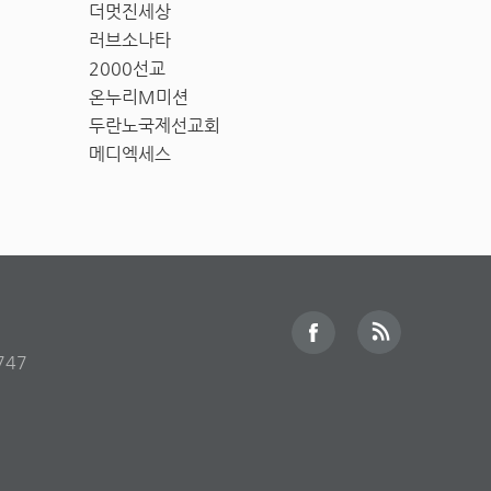
더멋진세상
러브소나타
2000선교
온누리M미션
두란노국제선교회
메디엑세스
747