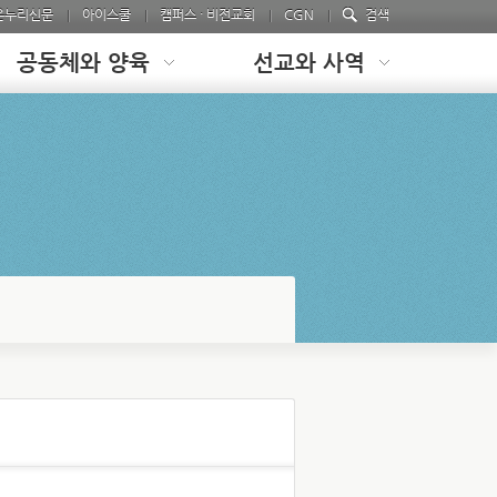
온누리신문
아이스쿨
캠퍼스 · 비전교회
CGN
검색
공동체와 양육
선교와 사역