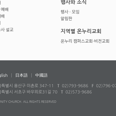
행사와 소식
배
 예배
행사 · 모임
예배
알림판
회
목사 설교
지역별 온누리교회
온누리 캠퍼스교회·비전교회
lish
日本語
中國語
울특별시 용산구 이촌로 347-11
T
02)793-9686
F
02)796-0
서울특별시 서초구 바우뫼로31길 70
T
02)573-9686
ITY CHURCH. ALL RIGHTS RESERVED