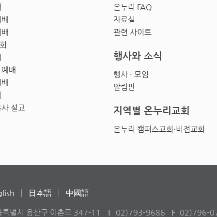
배
온누리 FAQ
예배
자료실
예배
관련 사이트
회
행사와 소식
배
 예배
행사 · 모임
예배
알림판
회
목사 설교
지역별 온누리교회
온누리 캠퍼스교회·비전교회
lish
日本語
中國語
울특별시 용산구 이촌로 347-11
T
02)793-9686
F
02)796-0