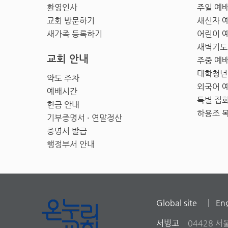
환영인사
주일 예
교회 방문하기
새신자 
새가족 등록하기
어린이 
새벽기도
교회 안내
주중 예
대학청년
약도 주차
외국어 
예배시간
특별 집
헌금 안내
하용조 
기부증명서 · 연말정산
증명서 발급
행정부서 안내
Global site
Eng
서빙고
04428 서