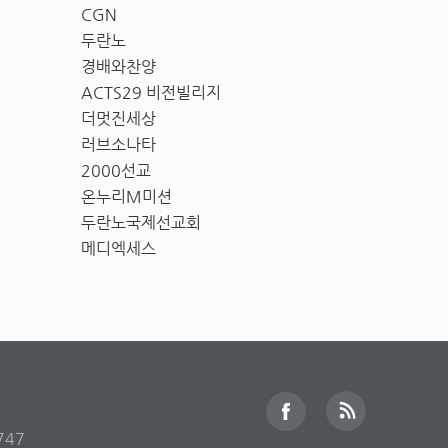
CGN
두란노
경배와찬양
ACTS29 비전빌리지
더멋진세상
러브소나타
2000선교
온누리M미션
두란노국제선교회
메디엑세스
747