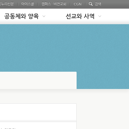
온누리신문
아이스쿨
캠퍼스 · 비전교회
CGN
검색
공동체와 양육
선교와 사역