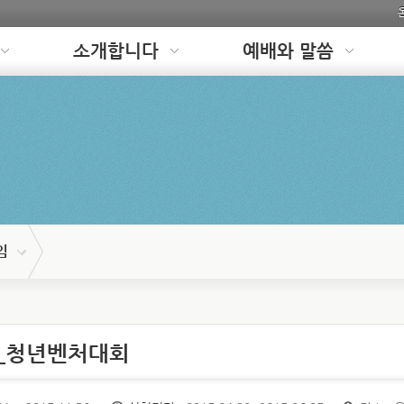
소개합니다
예배와 말씀
임
유_청년벤처대회