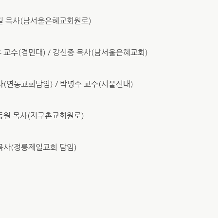
홍정길 목사(남서울은혜교회원로)
우 교수(경민대) / 강신종 목사(남서울은혜교회)
목사(연동교회담임) / 박명수 교수(서울신대)
이동원 목사(지구촌교회원로)
 목사(정릉제일교회 담임)