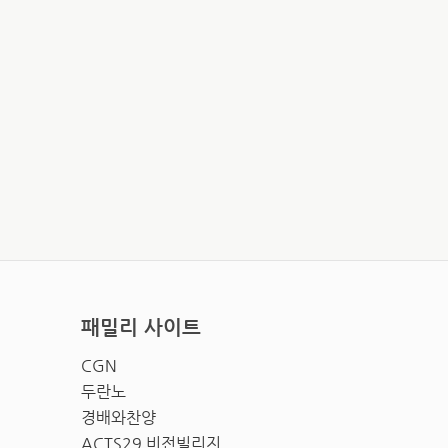
패밀리 사이트
CGN
두란노
경배와찬양
ACTS29 비전빌리지