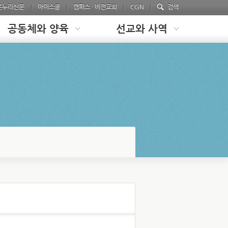
온누리신문
아이스쿨
캠퍼스 · 비전교회
CGN
검색
공동체와 양육
선교와 사역