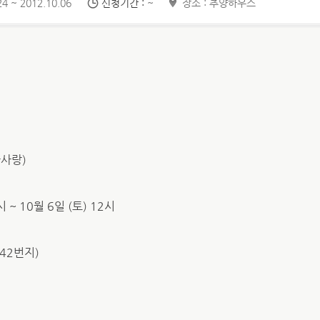
4 ~ 2012.10.06
신청기간 :
~
장소 : 추양하우스
라사랑)
시 ~ 10월 6일 (토) 12시
442번지)