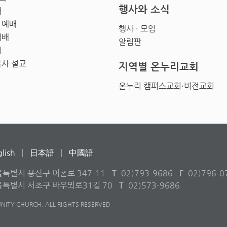
행사와 소식
배
 예배
행사 · 모임
예배
알림판
회
목사 설교
지역별 온누리교회
온누리 캠퍼스교회·비전교회
lish
日本語
中國語
울특별시 용산구 이촌로 347-11
T
02)793-9686
F
02)796-0
서울특별시 서초구 바우뫼로31길 70
T
02)573-9686
ITY CHURCH. ALL RIGHTS RESERVED