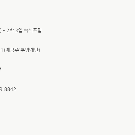
) – 2박 3일 숙식포함
6081(예금주:추양재단)
망
29-8842