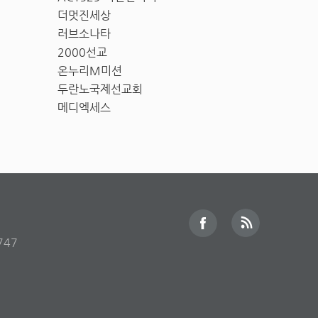
더멋진세상
러브소나타
2000선교
온누리M미션
두란노국제선교회
메디엑세스
747