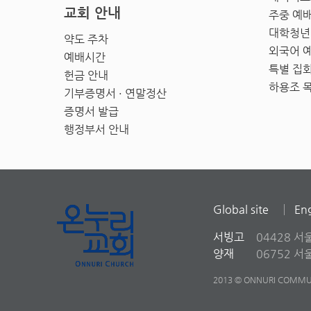
교회 안내
주중 예
대학청년
약도 주차
외국어 
예배시간
특별 집
헌금 안내
하용조 
기부증명서 · 연말정산
증명서 발급
행정부서 안내
Global site
Eng
서빙고
04428 서
양재
06752 
2013 © ONNURI COMMUN