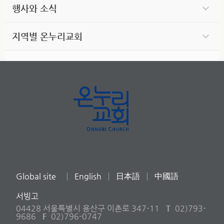
행사와 소식
지역별 온누리교회
Global site
English
日本語
中國語
서빙고
04428 서울특별시 용산구 이촌로 347-11
T
02)793-
9686
F
02)796-0747