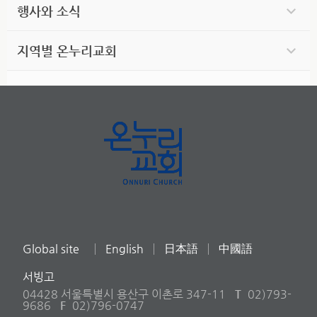
행사와 소식
지역별 온누리교회
Global site
English
日本語
中國語
서빙고
04428 서울특별시 용산구 이촌로 347-11
T
02)793-
9686
F
02)796-0747