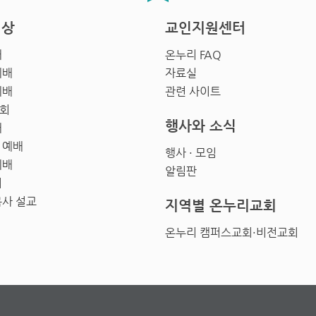
영상
교인지원센터
배
온누리 FAQ
예배
자료실
예배
관련 사이트
회
행사와 소식
배
 예배
행사 · 모임
예배
알림판
회
목사 설교
지역별 온누리교회
온누리 캠퍼스교회·비전교회