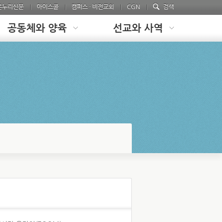
온누리신문
아이스쿨
캠퍼스 · 비전교회
CGN
검색
공동체와 양육
선교와 사역