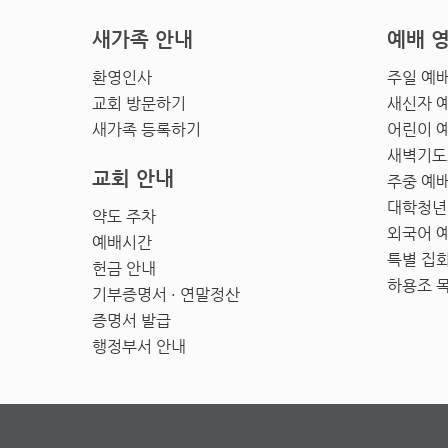
새가족 안내
예배 
환영인사
주일 예
교회 방문하기
새신자 
새가족 등록하기
어린이 
새벽기도
교회 안내
주중 예
대학청년
약도 주차
외국어 
예배시간
특별 집
헌금 안내
하용조 
기부증명서 · 연말정산
증명서 발급
행정부서 안내