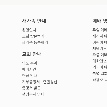
새가족 안내
예배 
환영인사
주일 예
교회 방문하기
새신자 
새가족 등록하기
어린이 
새벽기도
교회 안내
주중 예
대학청년
약도 주차
외국어 
예배시간
특별 집
헌금 안내
하용조 
기부증명서 · 연말정산
증명서 발급
행정부서 안내