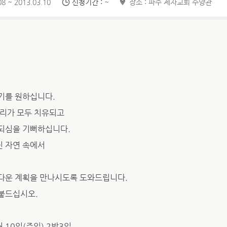
8 ~ 2013.03.10
신청기간 :
~
장소 : 파주 제자교회 수양관
기를 원하십니다.
뿌리가 모두 치유되고
되심을 기뻐하십니다.
 자연 속에서
다운 계획을 만나시도록 도와드립니다.
붙드십시오.
3월 10일(주일) 2박3일