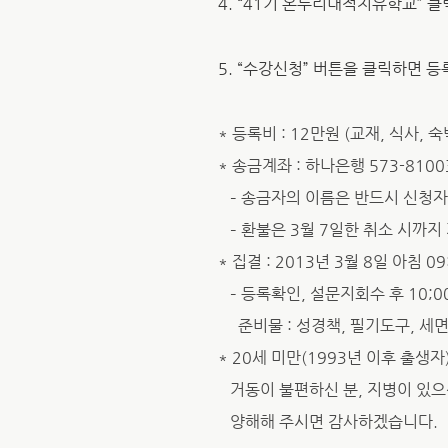
4. “41
기 온누리내적치유학교” 클
5. “
수강신청” 버튼을 클릭하면 등
* 등록비 : 12만원 (교재, 식사, 
* 송금계좌 : 하나은행 573-8100
– 송금자의 이름은 반드시 신청자
– 환불은 3월 7일한 취소 시까지
* 집결 : 2013년 3월 8일 아침 
– 등록확인, 설문지회수 후 10;0
준비물 : 성경책, 필기도구, 세면도
* 20세 미만(1993년 이후 출생자
거동이 불편하신 분, 지병이 있으신
양해해 주시면 감사하겠습니다.