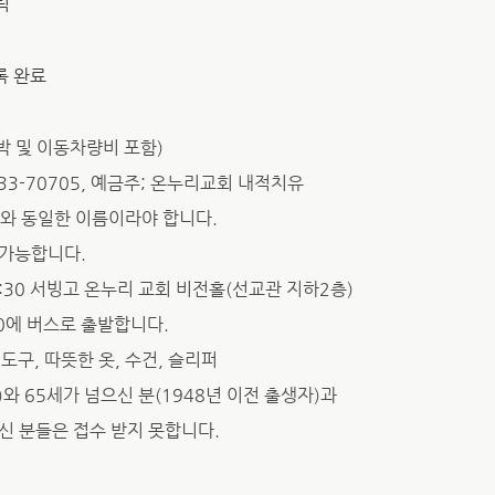
릭
록 완료
숙박 및 이동차량비 포함)
33-70705, 예금주; 온누리교회 내적치유
와 동일한 이름이라야 합니다.
 가능합니다.
09:30 서빙고 온누리 교회 비전홀(선교관 지하2층)
0에 버스로 출발합니다.
구, 따뜻한 옷, 수건, 슬리퍼
)와 65세가 넘으신 분(1948년 이전 출생자)과
 분들은 접수 받지 못합니다.