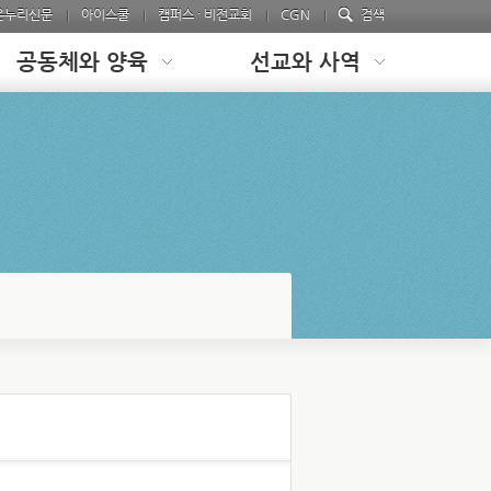
온누리신문
아이스쿨
캠퍼스 · 비전교회
CGN
검색
공동체와 양육
선교와 사역