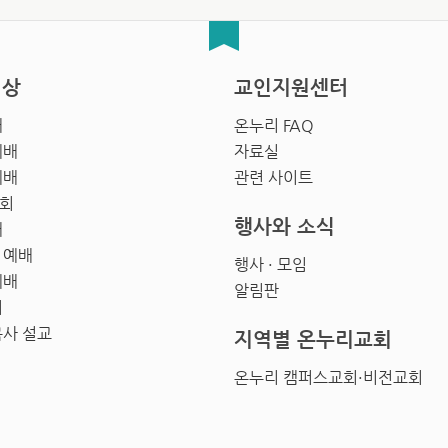
영상
교인지원센터
배
온누리 FAQ
예배
자료실
예배
관련 사이트
회
행사와 소식
배
 예배
행사 · 모임
예배
알림판
회
목사 설교
지역별 온누리교회
온누리 캠퍼스교회·비전교회