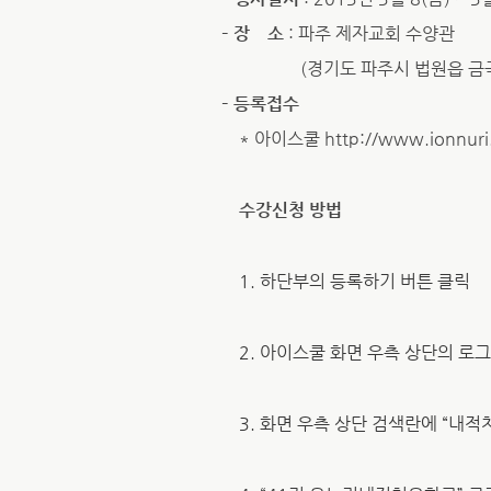
– 장 소
: 파주 제자교회 수양관
(경기도 파주시 법원읍 금곡리 477-
– 등록접수
* 아이스쿨 http://www.ionnur
수강신청 방법
1.
하단부의 등록하기 버튼 클릭
2.
아이스쿨 화면 우측 상단의 로
3.
화면 우측 상단 검색란에 “내적