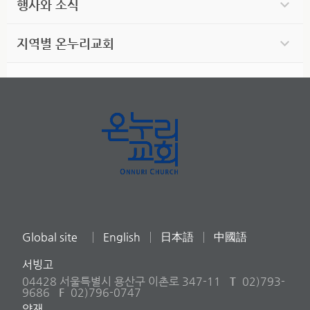
행사와 소식
지역별 온누리교회
Global site
English
日本語
中國語
서빙고
04428 서울특별시 용산구 이촌로 347-11
T
02)793-
9686
F
02)796-0747
양재