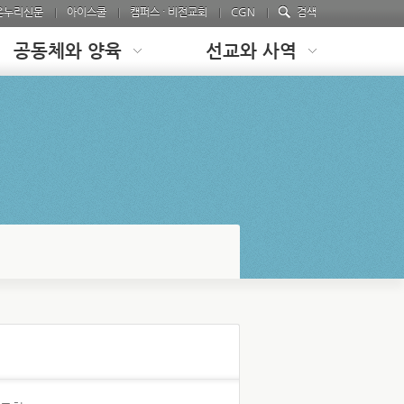
온누리신문
아이스쿨
캠퍼스 · 비전교회
CGN
검색
공동체와 양육
선교와 사역