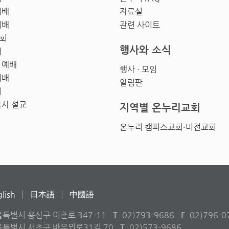
예배
자료실
예배
관련 사이트
회
행사와 소식
배
 예배
행사 · 모임
예배
알림판
회
목사 설교
지역별 온누리교회
온누리 캠퍼스교회·비전교회
lish
日本語
中國語
울특별시 용산구 이촌로 347-11
T
02)793-9686
F
02)796-0
서울특별시 서초구 바우뫼로31길 70
T
02)573-9686