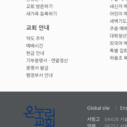
교회 방문하기
새신자 
새가족 등록하기
어린이 
새벽기도
교회 안내
주중 예
대학청년
약도 주차
외국어 
예배시간
특별 집
헌금 안내
하용조 
기부증명서 · 연말정산
증명서 발급
행정부서 안내
Global site
Eng
서빙고
04428 서
양재
06752 