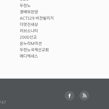
두란노
경배와찬양
ACTS29 비전빌리지
더멋진세상
러브소나타
2000선교
온누리M미션
두란노국제선교회
메디엑세스
747