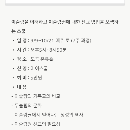
이슬람을 이해하고 이슬람권에 대한 선교 방법을 모색하
는 스쿨
•
일 정
: 9/9~10/21 매주 토 (7주 과정)
•
시 간
: 오후5시~8시50분
•
장
소 : 도곡 온유홀
•
신 청
: 아이스쿨
•
회 비
: 5만원
•
내 용
– 이슬람과 기독교의 비교
– 무슬림의 문화
– 이슬람권에서 일어나는 성령의 역사
– 이슬람권 선교의 필요성