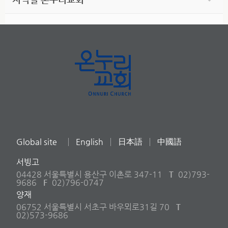
Global site
English
日本語
中國語
서빙고
04428 서울특별시 용산구 이촌로 347-11
T
02)793-
9686
F
02)796-0747
양재
06752 서울특별시 서초구 바우뫼로31길 70
T
02)573-9686