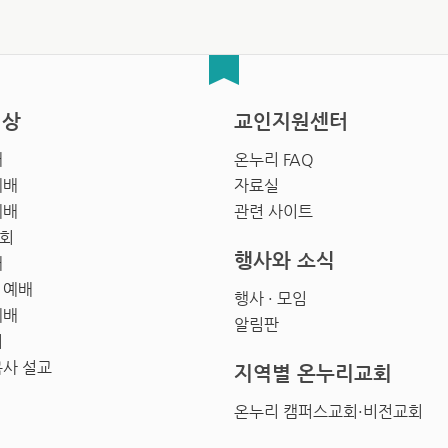
영상
교인지원센터
배
온누리 FAQ
예배
자료실
예배
관련 사이트
회
행사와 소식
배
 예배
행사 · 모임
예배
알림판
회
목사 설교
지역별 온누리교회
온누리 캠퍼스교회·비전교회