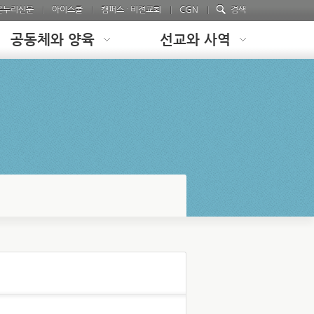
온누리신문
아이스쿨
캠퍼스 · 비전교회
CGN
검색
공동체와 양육
선교와 사역