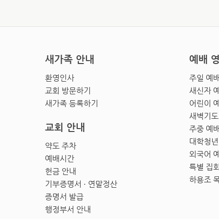
새가족 안내
예배 
환영인사
주일 예
교회 방문하기
새신자 
새가족 등록하기
어린이 
새벽기도
교회 안내
주중 예
대학청년
약도 주차
외국어 
예배시간
특별 집
헌금 안내
하용조 
기부증명서 · 연말정산
증명서 발급
행정부서 안내