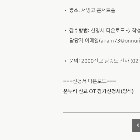
•
장소
: 서빙고 콘서트홀
•
접수방법
: 신청서 다운로드 -> 작
담당자 이메일(anam73@onnuri
•
문의
: 2000선교 남승도 간사 (02-
===신청서 다운로드===
온누리 선교 OT 참가신청서(양식)