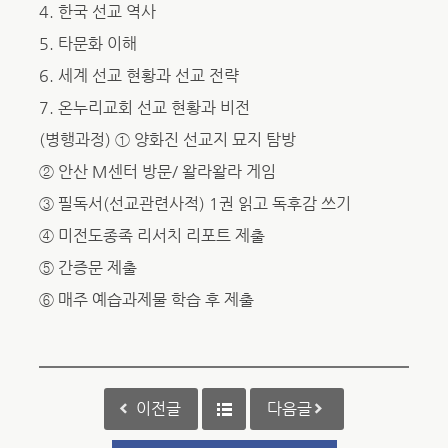
4. 한국 선교 역사
5. 타문화 이해
6. 세계 선교 현황과 선교 전략
7. 온누리교회 선교 현황과 비전
(병행과정) ① 양화진 선교지 묘지 탐방
② 안산 M센터 방문/ 왈라왈라 게임
③ 필독서(선교관련사적) 1권 읽고 독후감 쓰기
④ 미전도종족 리서치 리포트 제출
⑤ 간증문 제출
⑥ 매주 예습과제물 학습 후 제출
이전글
다음글