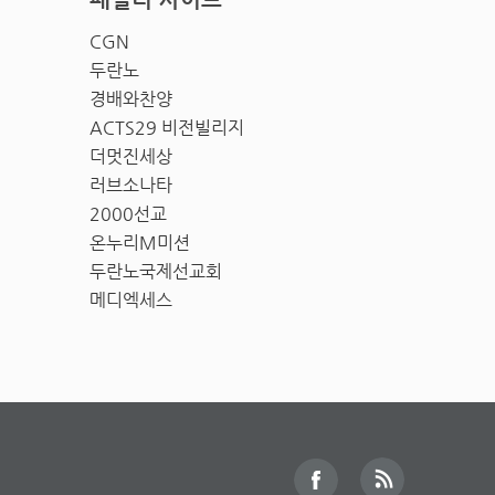
CGN
두란노
경배와찬양
ACTS29 비전빌리지
더멋진세상
러브소나타
2000선교
온누리M미션
두란노국제선교회
메디엑세스