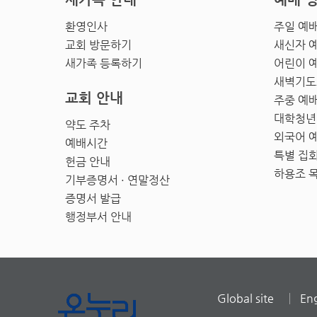
환영인사
주일 예
교회 방문하기
새신자 
새가족 등록하기
어린이 
새벽기도
교회 안내
주중 예
대학청년
약도 주차
외국어 
예배시간
특별 집
헌금 안내
하용조 
기부증명서 · 연말정산
증명서 발급
행정부서 안내
Global site
Eng