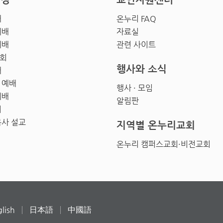
배
온누리 FAQ
예배
자료실
예배
관련 사이트
회
행사와 소식
배
 예배
행사 · 모임
예배
알림판
회
목사 설교
지역별 온누리교회
온누리 캠퍼스교회·비전교회
lish
日本語
中國語