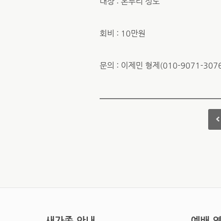
대상 : 온누리 성도
회비 : 10만원
문의 : 이제민 형제(010-9071-307
새가족 안내
예배 