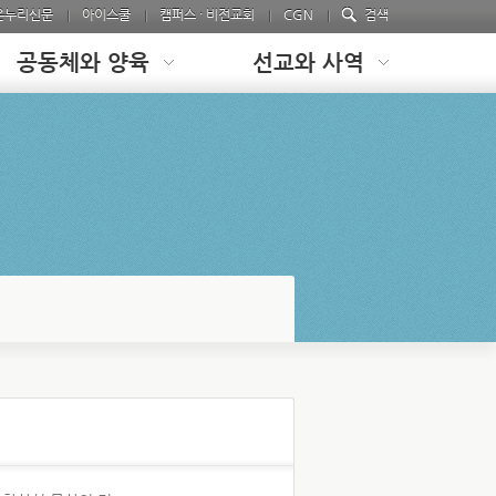
온누리신문
아이스쿨
캠퍼스 · 비전교회
CGN
검색
공동체와 양육
선교와 사역