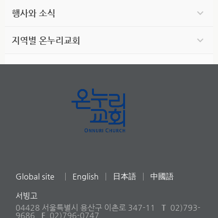
행사와 소식
지역별 온누리교회
Global site
English
日本語
中國語
서빙고
04428 서울특별시 용산구 이촌로 347-11
T
02)793-
9686
F
02)796-0747