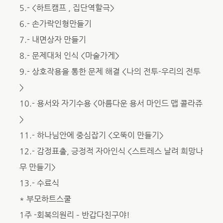
5.- <하트캠프 , 집단역할극>
6.- 손가락인형만들기
7.- 내면상자 만들기
8.- 문제대처 인식 <마술가게>
9.- 상호작용을 통한 문제 해결 <나의 전투-우리의 전투
>
10.- 용서와 자기수용 <아름다운 용서 마인드 맵 콜라쥬
>
11.- 하나님안에 중심잡기 <오뚝이 만들기>
12.- 감정표출, 긍정적 자아인식 <스트레스 날려 희망나
무 만들기>
13.- 수료식
* 부모하트스쿨
1주 -회복의원리 – 반갑다친구야!