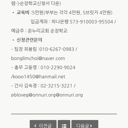
램->순장학교신청서 다운)
•
교육비
:5만원(부부는 각각 4만원, S브릿지 4만원)
입금계좌 : 하나은행 573-910003-95504 /
예금주 : 온누리교회 순장학교
•
신청관련문의
– 팀장 최봉림 :010-6267-0983 /
bonglimchoi@naver.com
– 총무 고동영 : 010-2290-9024
/kooo1450@hanmail.net
– 간사 김숙경 : 02-3215-3221 /
pbloveg@onnuri.org@onnuri.org
이전글
다음글