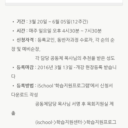
•
기간
: 3월 20일 ~ 6월 05일(12주간)
•
시간
: 매주 일요일 오후 4시30분 ~ 7시30분
•
신청자격
: 등록교인, 동반자과정 수료자, 각 순의 순
장 및 예비순장,
각 담당 공동체 목사님의 추천을 받은 성도
•
등록마감
: 2016년 3월 13일 –개강 현장등록 받습니
다
•
등록방법
: iSchool ‘학습지원프로그램’에서 신청서
다운로드 작성
공동체담당 목사님 서명 후 목회지원실 제
출
(ischool->학습지원센터->학습지원프로그