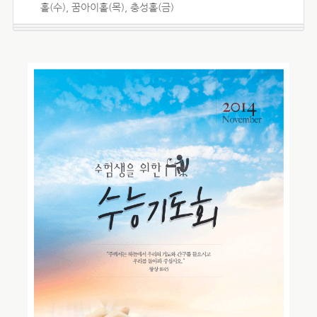
홀(수), 꿈아이홀(목), 충성홀(금)