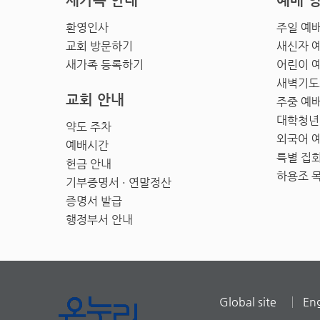
새가족 안내
예배 
환영인사
주일 예
교회 방문하기
새신자 
새가족 등록하기
어린이 
새벽기도
교회 안내
주중 예
대학청년
약도 주차
외국어 
예배시간
특별 집
헌금 안내
하용조 
기부증명서 · 연말정산
증명서 발급
행정부서 안내
Global site
Eng