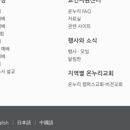
영상
교인지원센터
배
온누리 FAQ
예배
자료실
예배
관련 사이트
회
행사와 소식
배
 예배
행사 · 모임
예배
알림판
회
목사 설교
지역별 온누리교회
온누리 캠퍼스교회·비전교회
lish
日本語
中國語