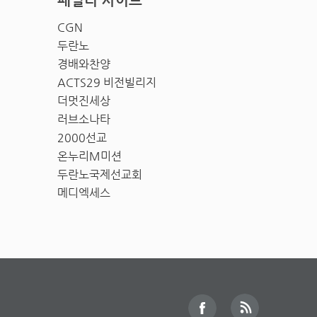
패밀리 사이트
CGN
두란노
경배와찬양
ACTS29 비전빌리지
더멋진세상
러브소나타
2000선교
온누리M미션
두란노국제선교회
메디엑세스