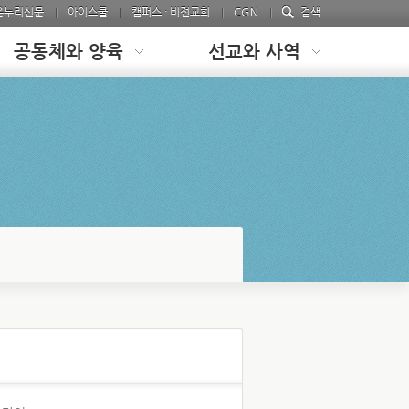
온누리신문
아이스쿨
캠퍼스 · 비전교회
CGN
검색
공동체와 양육
선교와 사역